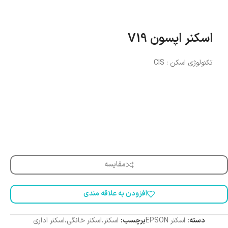
اسکنر اپسون V19
تکنولوژی اسکن : CIS
مقایسه
افزودن به علاقه مندی
دسته:
اسکنر EPSON
برچسب:
اسکنر،اسکنر خانگی،اسکنر اداری