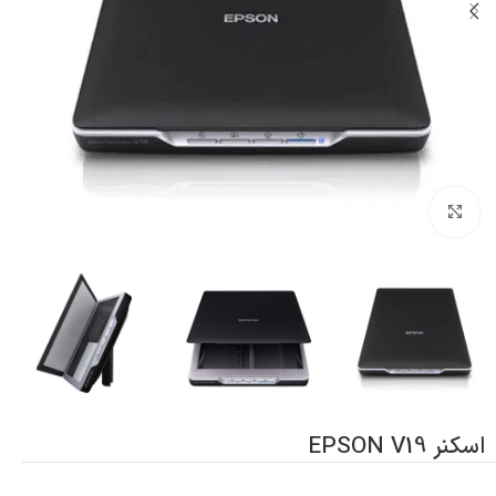
بزرگنمایی تصویر
اسکنر EPSON V19