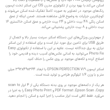
رزولوشن اپتیکال 4800 dpi دارد و عکس‌ها را با شفافیت و دقت بالا
اسکن می‌کند.با بهره بردن از تکنولوژی مدرن CIS این اسکنر تخت اپسون
رنگ‌های موجود در تصاویر به صورت کاملاً تفکیک شده اسکن می‌شوند و
کوچکترین جزئیات به وضوح قابل مشاهده هستند. ضمن اینکه از عمق
اسکن رنگی 48 بیت داخلی و 24 بیت خارجی و عمق اسکن خاکستری 16
بیت داخلی و 8 بیت خارجی پشتیبانی می‌کند.
از مهم‌ترین ویژگی‌های این دستگاه اسکنر، سرعت بسیار بالا و اتصال از
طریق USB برای تامین برق مورد نیاز است و برای استفاده از این اسکنر
نیازی به برق جداگانه نیست. علاوه بر این با استفاده از تکنولوژی Easy
Photo Fix می‌توانید به آسانی عکس‌های آسیب دیده و قدیمی خود را
اصلاح کرده و لکه‌های موجود بر روی عکس را حذف کنید.
اسکنر اپسون EPSON PERFECTION V19 با ابعاد 392x49x364 میلی
متر و با وزن 1/6 کیلوگرم طراحی و تولید شده است .
هر یک از دکمه‌های موجود بر روی بدنه دستگاه یکی از 4 ابزار scan to
PDF format ،Epson Scan ،Copy و Easy Photo Print را به اجرا در
می‌آورد. فقط کافی است ابزار مناسب را اجرا کنید و اسکن را انجام دهید.