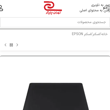
خط ویژه پشتیبانی 44 0 43 888 - 021
عبور به ناوبری
منو
رفتن به محتوای اصلی
خانه
/
اسکنر
/
اسکنر EPSON