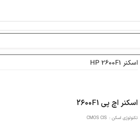
خط ویژه پشتیبانی 44 0 43 888 - 021
اسکنر HP 2600F1
اسکنر اچ پی 2600F1
تکنولوژی اسکن : CMOS CIS