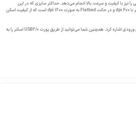
 کارت‌های شناسایی را نیز با کیفیت و سرعت بالا انجام می‌دهد. حداکثر سایزی که در این
دستگاه پشتیبانی می‌شود A4 است و می‌تواند در هر دقیقه تا 25 برگ و 50 عکس را رنگی و سیاه و سفید اسکن کند. رزولوشن اپتیکال آن نیز در حالت ADF برابر با 600 dpi و در حالت Flatbed به صورت 1200 dpi است که از کیفیت اسکن
از دیگر مشخصات فنی این اسکنر اچ پی می‌توان به اسکن دوطرفه خودکار ، حافظه 256 مگابایتی، تشخیص متن OCR، عمق اسکن 24 خروجی بیتی و 48 بیتی ورودی اشاره کرد. همچنین شما می‌توانید از طریق پورت USB2/0 اسکنر را به