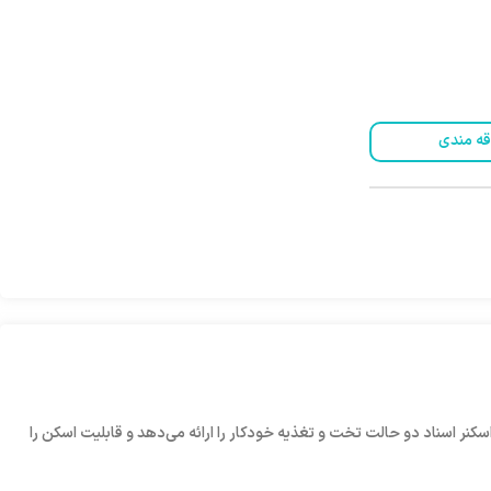
قه مندی
د. این اسکنر اسناد ﺩﻭ ﺣﺎﻟﺖ ﺗﺨﺖ ﻭ ﺗﻐﺬﯾﻪ ﺧﻮﺩﮐﺎﺭ ﺭﺍ ﺍﺭﺍﺋﻪ ﻣﯽﺩﻫﺪ و قابلیت اسکن را