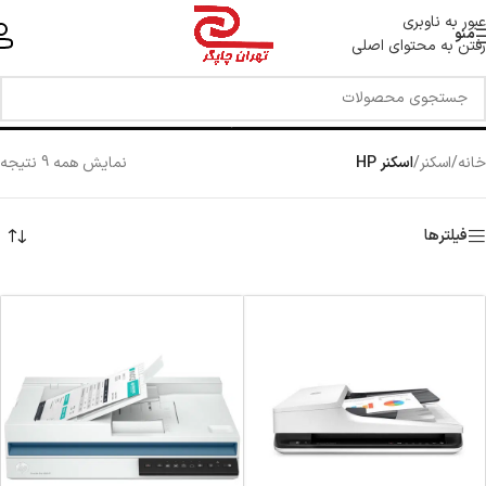
خط ویژه پشتیبانی 44 0 43 888 - 021
عبور به ناوبری
منو
رفتن به محتوای اصلی
اسکنر HP
خانه
/
اسکنر
/
اسکنر HP
نمایش همه 9 نتیجه
فیلترها