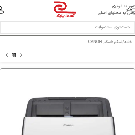
خط ویژه پشتیبانی 44 0 43 888 - 021
عبور به ناوبری
منو
رفتن به محتوای اصلی
خانه
/
اسکنر
/
اسکنر CANON