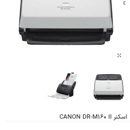
بزرگنمایی تصویر
اسکنر CANON DR-M160 II