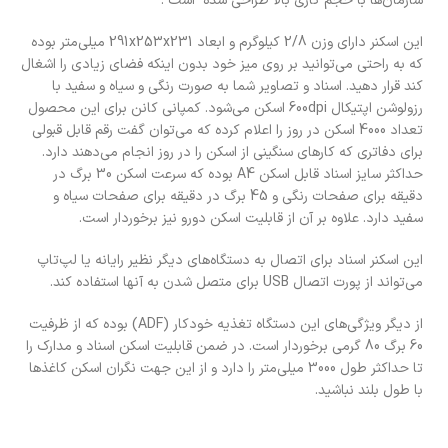
سازمان‌ها با حجم کاری بالا طراحی شده است .
این اسکنر دارای وزن 2/8 کیلوگرم و ابعاد 291x253x231 میلی‌متر بوده
که به راحتی می‌توانید بر روی میز خود بدون اینکه فضای زیادی را اشغال
کند قرار دهید. اسناد و تصاویر شما به صورت رنگی و سیاه و سفید با
رزولوشن اپتیکال 600dpi اسکن می‌شود. کمپانی کانن برای این محصول
تعداد 4000 اسکن در روز را اعلام کرده که می‌توان گفت رقم قابل قبولی
برای دفاتری که کار‌های سنگینی از اسکن را در روز انجام می‌دهند دارد.
حداکثر سایز اسناد قابل اسکن A4 بوده که سرعت اسکن 30 برگ در
دقیقه برای صفحات رنگی و 45 برگ در دقیقه برای صفحات سیاه و
سفید دارد. علاوه بر آن از قابلیت اسکن دورو نیز برخوردار است.
این اسکنر اسناد برای اتصال به دستگاه‌های دیگر نظیر رایانه یا لپ‌تاپ
می‌تواند از پورت اتصال USB برای متصل شدن به آنها استفاده کند.
از دیگر ویژگی‌های این دستگاه تغذیه خودکار (ADF) بوده که از ظرفیت
60 برگ 80 گرمی برخوردار است. در ضمن قابلیت اسکن اسناد و مدارک را
تا حداکثر طول 3000 میلی‌متر را دارد و از این جهت نگران اسکن کاغذ‌ها
با طول بلند نباشید.