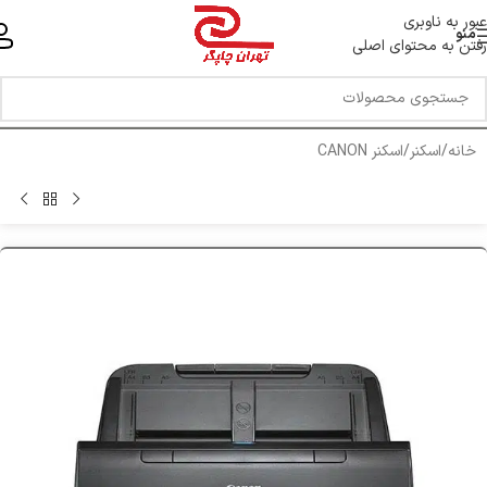
خط ویژه پشتیبانی 44 0 43 888 - 021
عبور به ناوبری
منو
رفتن به محتوای اصلی
خانه
/
اسکنر
/
اسکنر CANON