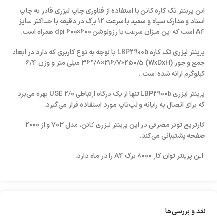
این پرینتر تک کاره کانن با استفاده از فناوری چاپ لیزری قادر به چاپ
اسناد و مدارک سیاه و سفید با سرعت 12 برگ در دقیقه با حداکثر سایز
A4 است که این میزان سرعت با رزولوشن 600×600 dpi همراه است.
پرینتر لیزری تک کاره LBP2900b با توجه به نوع کاربری که دارد در ابعاد
جمع و جور (WxDxH) 369/8×216/7×250/5 میلی متر و وزن 6/4
کیلوگرم ارائه شده است .
پرینتر لیزری LBP2900b تنها از یک درگاه ارتباطی USB 2/0 بهره می‌برد
که برای اتصال به رایانه و لپ‌تاپ مورد استفاده قرار می‌گیرد.
کارتریج تونر مصرفی در این پرینتر لیزری کانن، مدل 703 و از 2000
صفحه پشتیبانی می‌کند.
این پرینتر توان کار 8000 برگ A4 را در ماه دارد.
نقد و بررسی‌ها