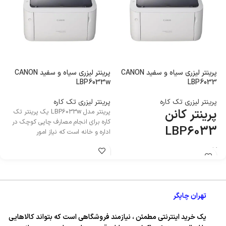
پرینتر لیزری سیاه و سفید CANON
پرینتر لیزری سیاه و سفید CANON
پر
n
LBP6033w
LBP6033
پرینتر لیزری تک کاره
پرینتر لیزری تک کاره
پر
پرینتر کانن
پ
پرینتر مدل LBP6033w یک پرینتر تک
کاره برای انجام مصارف چاپی کوچک در
n
LBP6033
اداره و خانه است که نیاز امور
کاربری : پرینتر
کا
تکنولوژی چاپ : لیزری تک کاره سیاه و
تک
سفید
سف
تهران چاپگر
یک خرید اینترنتی مطمئن ، نیازمند فروشگاهی است که بتواند کالاهایی