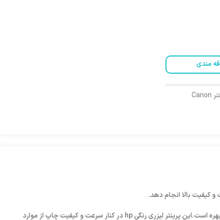
قه مندی
Can
این پرینتر سه کار کانن قادر است چاپ را با سرعت 18 برگ در دقیقه به صورت یکرو و با وضوح 1200×1200 dpi انجام دهد و از قابلیت چاپ دوروی خودکار بی‌بهره است.این پرینتر لیزری رنگی hp در کنار سرعت و کیفیت چاپ از موارد