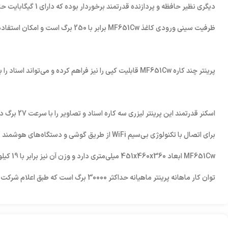
دیگری نظیر حافظه و پردازنده قدرتمند برخوردار بوده که دارای 1 گیگابایت حافظه و دو پردازنده 800 مگاهرتزی است. بنابراین به افزایش سرعت و کارایی پرینتر کمک می‌کند.
ظرفیت سینی ورودی کاغذ MF651Cw برابر با 250 برگ است و امکان استفاده از کاغذ‌هایی با حداکثر سایز A4 را دارد.
پرینتر چند کاره MF651Cw قابلیت کپی را نیز فراهم کرده و می‌تواند اسناد را با وضوح 600×600 dpi به صورت رنگی و سیاه و سفید ارائه دهد. محدوده زوم کپی برابر با 25 درصد تا 400 درصد است و کپی متوالی 999 برگ را دارد.
اسکنر قدرتمند این پرینتر لیزری سه کاره اسناد و تصاویر را با سرعت 27 برگ در دقیقه سیاه و سفید و 14 برگ در دقیقه رنگی اسکن می‌کند و کاربر می‌تواند اسکن اسناد را با رزولوشن اپتیکال 600×600 dpi به فایل دیجیتالی تبدیل کند.
برای اتصال با تکنولوژی بی‌سیم WiFi از طریق گوشی و دستگا‌ه‌های هوشمند فایل‌های خود را چاپ کنید و از طریق درگاه USB و Ethernet به صورت کابلی به دیگر دستگاه‌ها متصل شوید.
MF651Cw ابعاد 451x460x360 میلی‌متری دارد و وزن آن نیز برابر با 19 کیلوگرم است.
توان کار ماهانه پرینتر ماهیانه حداکثر 30000 برگ است که طبق اعلام شرکت کانن این مقدار در ماه بهتر است بین 250 برگ 2500 برگ باشد.