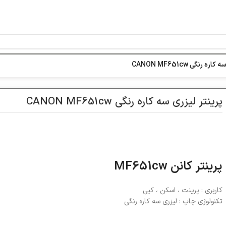
خط ویژه پشتیبانی 44 0 43 888 - 021
ه رنگی CANON MF651cw
پرینتر لیزری سه کاره رنگی CANON MF651cw
پرینتر کانن MF651cw
کاربری : پرینت ، اسکن ، کپی
تکنولوژی چاپ : لیزری سه کاره رنگی