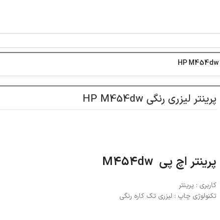
خط ویژه پشتیبانی 44 0 43 888 - 021
پرینتر لیزری رنگی HP M454dw
پرینتر اچ پی M454dw
کاربری : پرینتر
تکنولوژی چاپ : لیزری تک کاره رنگی