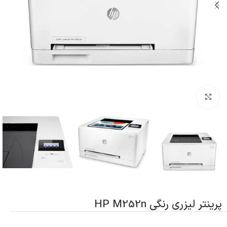
بزرگنمایی تصویر
پرینتر لیزری رنگی HP M252n