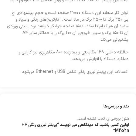
ابعاد این پرینتر 464x298x464 بوده و وزنی معادل 11.5 کیلوگرم دارد.
توان کار ماهانه این دستگاه 30000 صفحه است و حجم پیشنهادی اچ
پی 250 برگ تا 2500 برگ در ماه است . کارتریج‌های رنگی و سیاه و
سفید آن هر کدام تا سقف 1500 صفحه جوابگو خواهند بود. سینی ورودی
آن تا 150 برگ و سینی خروجی آن 100 برگ را با حداکثر سایز A4
پشتیبانی می‌کند.
حافظه داخلی 128 مگابایتی و پردازنده 800 مگاهرتزی نیز کارایی و
عملکرد دستگاه را افزایش می‌دهد.
اتصالات این پرینتر لیزری رنگی شامل USB و Ethernet می‌شود .
نقد و بررسی‌ها
هنوز بررسی‌ای ثبت نشده است.
اولین کسی باشید که دیدگاهی می نویسد “پرینتر لیزری رنگی HP
M252n”