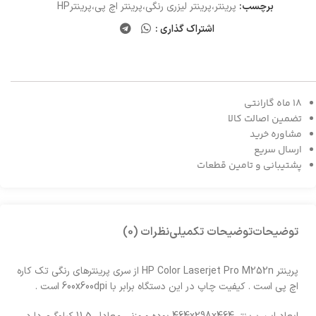
برچسب:
پرینتر،پرینتر لیزری رنگی،پرینتر اچ پی،پرینترHP
اشتراک گذاری :
18 ماه گارانتی
تضمین اصالت کالا
مشاوره خرید
ارسال سریع
پشتیبانی و تامین قطعات
توضیحات
توضیحات تکمیلی
نظرات (0)
پرینتر HP Color Laserjet Pro M252n از سری پرینتر‌های رنگی تک کاره
اچ پی است . کیفیت چاپ در این دستگاه برابر با 600x600dpi است .