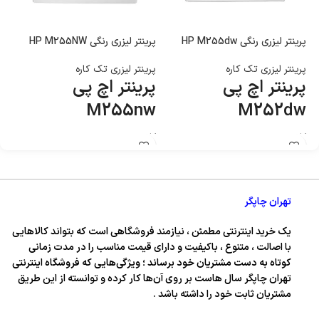
پرینتر لیزری رنگی HP M255dw
پرینتر لیزری رنگی HP M255NW
پری
پرینتر لیزری تک کاره
پرینتر لیزری تک کاره
پر
پرینتر اچ پی
پرینتر اچ پی
پ
n
M255nw
M252dw
کاربری : پرینتر
کاربری : پرینتر
کا
تکنولوژی چاپ : لیزری تک کاره رنگی
تکنولوژی چاپ : لیزری تک کاره رنگی
تک
تهران چاپگر
یک خرید اینترنتی مطمئن ، نیازمند فروشگاهی است که بتواند کالاهایی
با اصالت ، متنوع ، باکیفیت و دارای قیمت مناسب را در مدت زمانی
کوتاه به دست مشتریان خود برساند ؛ ویژگی‌هایی که فروشگاه اینترنتی
تهران چاپگر سال‌ هاست بر روی آن‌ها کار کرده و توانسته از این طریق
مشتریان ثابت خود را داشته باشد .