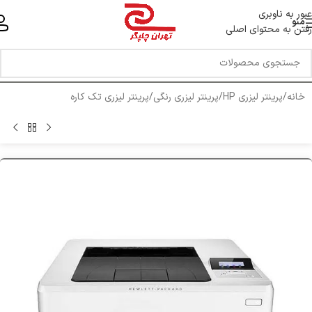
خط ویژه پشتیبانی 44 0 43 888 - 021
عبور به ناوبری
منو
رفتن به محتوای اصلی
خانه
/
پرینتر لیزری HP
/
پرینتر لیزری رنگی
/
پرینتر لیزری تک کاره