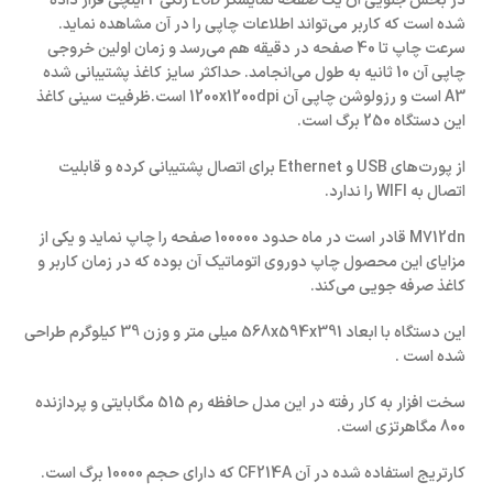
در بخش جلویی آن یک صفحه نمایشگر LCD رنگی 2 اینچی قرار داده
شده است که کاربر می‌تواند اطلاعات چاپی را در آن مشاهده نماید.
سرعت چاپ تا 40 صفحه در دقیقه هم می‌رسد و زمان اولین خروجی
چاپی آن 10 ثانیه به طول می‌انجامد. حداکثر سایز کاغذ پشتیبانی شده
A3 است و رزولوشن چاپی آن 1200x1200dpi است.ظرفیت سینی کاغذ
این دستگاه 250 برگ است.
از پورت‌های USB و Ethernet برای اتصال پشتیبانی کرده و قابلیت
اتصال به WIFI را ندارد.
M712dn قادر است در ماه حدود 100000 صفحه را چاپ نماید و یکی از
مزایای این محصول چاپ دوروی اتوماتیک آن بوده که در زمان کاربر و
کاغذ صرفه جویی می‌کند.
این دستگاه با ابعاد 568x594x391 میلی متر و وزن 39 کیلوگرم طراحی
شده است .
سخت افزار به کار رفته در این مدل حافظه رم 515 مگابایتی و پردازنده
800 مگاهرتزی است.
کارتریج استفاده شده در آن CF214A که دارای حجم 10000 برگ است.