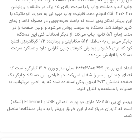
این پرینتر اچ پی قادر است تا حداکثر 275000 برگ A4 را در یک ماه
چاپ کند و عملیات چاپ را با سرعت بالای 65 برگ در دقیقه و رزولوشن
1200×1200 dpi انجام دهد. قابلیت چاپ دورو نیز به صورت اتوماتیک با
این پرینتر امکان‌پذیر است که باعث صرفه‌جویی در مصرف کاغذ و زمان
کاربر خواهد شد. دستگاه به سرعت روشن می‌شود و اولین صفحه را در
مدت زمان 5/1 ثانیه چاپ می‌کند. از دیگر امکانات فنی این دستگاه
چاپگر می‌توان به حافظه 512 مگابایتی و پردازنده 1/2 گیگاهرتزی اشاره
کرد که برای ذخیره و پردازش کار‌های چاپی کارایی دارد و عملکرد سرعت
دستگاه را افزایش می‌دهد.
ابعاد این پرینتر 431 466x380x میلی متر و وزن 21.7 کیلوگرم است که
فضای چندانی از میز را اشغال نمی‌کند. در طراحی این دستگاه چاپگر یک
صفحه نمایش 4/3 اینچی رنگی استفاده شده که به راحتی می‌توانید به
عملیات را مشاهده و کنترل کنید.
پرینتر اچ پی M611dn دارای دو پورت اتصالی USB و Ethernet (شبکه)
است که کاربران می‌توانند از این طریق پرینتر را به دیگر دستگاه‌ها متصل
کنند.