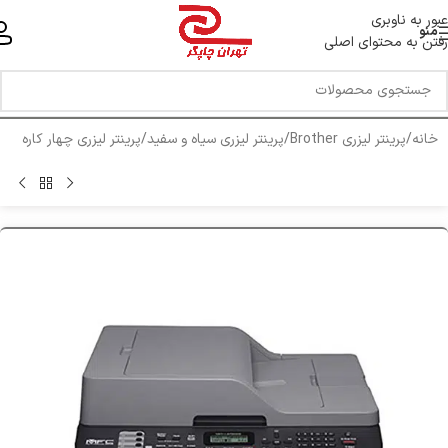
خط ویژه پشتیبانی 44 0 43 888 - 021
عبور به ناوبری
منو
رفتن به محتوای اصلی
خانه
/
پرینتر لیزری Brother
/
پرینتر لیزری سیاه و سفید
/
پرینتر لیزری چهار کاره