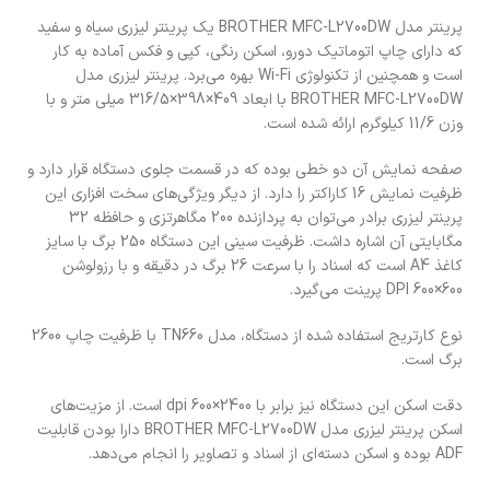
پرينتر مدل BROTHER MFC-L2700DW یک پرينتر ليزری سياه و سفيد
که دارای چاپ اتوماتیک دورو، اسکن رنگی، کپی و فکس آماده به کار
است و همچنين از تکنولوژی Wi-Fi بهره می‌برد. پرينتر ليزری مدل
BROTHER MFC-L2700DW با ابعاد 409×398×316/5 میلی متر و با
وزن 11/6 کيلوگرم ارائه شده است.
صفحه نمایش آن دو خطی بوده که در قسمت جلوی دستگاه قرار دارد و
ظرفیت نمایش 16 کاراکتر را دارد. از دیگر ویژگی‌های سخت افزاری این
پرينتر ليزری برادر می‌‎توان به پردازنده‌ 200 مگاهرتزی و حافظه‌ 32
مگابايتی آن اشاره داشت. ظرفیت سینی این دستگاه 250 برگ با سایز
کاغذ A4 است که اسناد را با سرعت 26 برگ در دقیقه و با رزولوشن
600×600 DPI پرینت می‌گیرد.
نوع کارتريج استفاده شده از دستگاه، مدل TN660 با ظرفيت چاپ 2600
برگ است.
دقت اسکن این دستگاه نیز برابر با 2400×600 dpi است. از مزیت‌های
اسکن پرينتر ليزری مدل BROTHER MFC-L2700DW دارا بودن قابلیت
ADF بوده و اسکن دسته‌ای از اسناد و تصاویر را انجام می‌دهد.