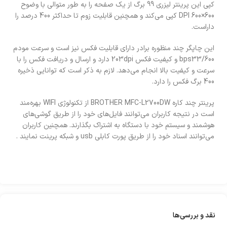
کپی این پرينتر ليزری 99 برگ از یک صفحه را به طور متوالی با وضوح
600×600 DPI کپی می‌کند و همچنین قابلیت زوم تا حداکثر 400 درصد را
داراست.
این چاپگر چند منظوره برادر دارای قابلیت فکس نیز است و سرعت مودم
bps33/600 و کیفیت فکس 203dpi دارد و ارسال و دریافت فکس را با
سرعت و کیفیت بالا انجام می‌دهد. لازم به ذکر است که توانایی ذخیره
400 برگ فکس را دارد.
پرينتر چند کاره BROTHER MFC-L2700DW از تکنولوژی WIFI بهره‌مند
است در نتیجه کاربران می‎‌توانند فایل‌های خود را از طریق گوشی‌های
هوشمند و سیستم خود با دستگاه به اشتراک بگذارند. همچنین کاربران
می‌توانند اسناد خود را از طریق پورت کابلی usb و شبکه پرینت نمایند .
نقد و بررسی‌ها