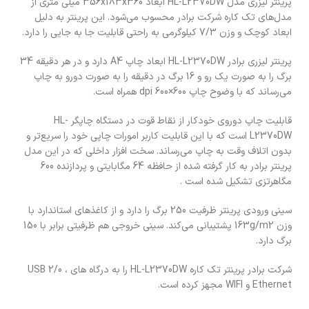
پرینتر لیزری مدل HL-L2370DW ابعاد 356x183x360 میلی متری از
مدل‌های تک کاره شرکت برادر محسوب می‌شود. این پرینتر به دلیل
ابعاد کوچک و وزن 7/3 کیلوگرمی به راحتی قابلیت جا به جایی را دارد.
پرینتر لیزری برادر HL-L2370DW ابعاد چاپ A4 دارد و در هر دقیقه 34
برگ را به صورت یک رو و 16 برگ در دقیقه را به صورت دورو به چاپ
می‌رساند که با وضوح چاپ 600×600 dpi همراه است.
قابلیت چاپ دوروی خودکار از نقاط قوت در دستگاه چاپگر HL-
L2370DW است که با این قابلیت کاربر امورات چاپی خود را سریع‌تر و
بدون اتلاف وقت به چاپ می‌رساند. سخت افزار داخلی که در این مدل
پرینتر برادر به کار گرفته شده از حافظه 64 مگابایتی و پردازنده 600
مگاهرتزی تشکیل شده است .
سینی ورودی پرینتر ظرفیت 250 برگ را دارد و از کاغذ‌های استاندارد با
وزن 163g/m2 پشتیبانی می‌کند. سینی خروجی هم ظرفیتی برابر با 150
برگ دارد.
شرکت برادر پرینتر تک کاره HL-L2370DW را به درگاه های USB 2/0 ،
Ethernet و WIFI مجهز کرده است.