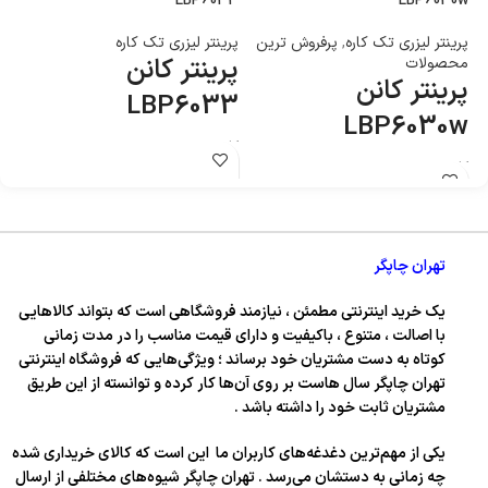
w
LBP6033
LBP6030w
پرینتر لیزری تک کاره
,
پرفروش ترین
پرینتر لیزری تک کاره
پر
پرینتر کانن
پ
محصولات
پرینتر کانن
w
LBP6033
LBP6030w
کاربری : پرینتر
کا
کاربری : پرینتر
تکنولوژی چاپ : لیزری تک کاره سیاه و
تک
تکنولوژی چاپ : لیزری تک کاره سیاه و
سفید
سف
سفید
تهران چاپگر
یک خرید اینترنتی مطمئن ، نیازمند فروشگاهی است که بتواند کالاهایی
با اصالت ، متنوع ، باکیفیت و دارای قیمت مناسب را در مدت زمانی
کوتاه به دست مشتریان خود برساند ؛ ویژگی‌هایی که فروشگاه اینترنتی
تهران چاپگر سال‌ هاست بر روی آن‌ها کار کرده و توانسته از این طریق
مشتریان ثابت خود را داشته باشد .
یکی از مهم‌ترین دغدغه‌های کاربران ما این است که کالای خریداری شده
چه زمانی به دستشان می‌رسد . تهران چاپگر شیوه‌های مختلفی از ارسال