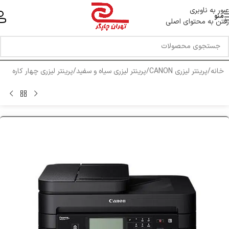
خط ویژه پشتیبانی 44 0 43 888 - 021
عبور به ناوبری
منو
رفتن به محتوای اصلی
خانه
/
پرینتر لیزری CANON
/
پرینتر لیزری سیاه و سفید
/
پرینتر لیزری چهار کاره