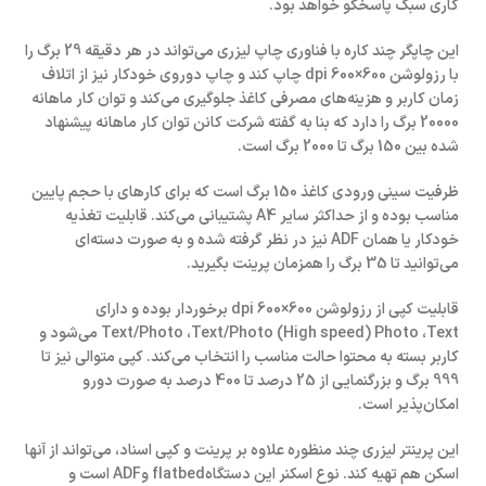
کاری سبک پاسخگو خواهد بود.
این چاپگر چند کاره با فناوری چاپ لیزری می‌تواند در هر دقیقه 29 برگ را
با رزولوشن 600×600 dpi چاپ کند و چاپ دوروی خودکار نیز از اتلاف
زمان کاربر و هزینه‌های مصرفی کاغذ جلوگیری می‌کند و توان کار ماهانه
20000 برگ را دارد که بنا به گفته شرکت کانن توان کار ماهانه‌ پیشنهاد
شده‌ بین 150 برگ تا 2000 برگ است.
ظرفیت سینی ورودی کاغذ 150 برگ است که برای کار‌‌های با حجم پایین
مناسب بوده و از حداکثر سایر A4 پشتیبانی می‌کند. قابلیت تغذیه
خودکار یا همان ADF نیز در نظر گرفته شده و به صورت دسته‌ای
می‌توانید تا 35 برگ را همزمان پرینت بگیرید.
قابلیت کپی از رزولوشن 600×600 dpi برخوردار بوده و دارای
Text/Photo ،Text/Photo (High speed) Photo ،Text می‌شود و
کاربر بسته به محتوا حالت مناسب را انتخاب می‌کند. کپی متوالی نیز تا
999 برگ و بزرگنمایی از 25 درصد تا 400 درصد به صورت دورو
امکان‌پذیر است.
این پرینتر لیزری چند منظوره علاوه بر پرینت و کپی اسناد، می‌تواند از آنها
اسکن هم تهیه کند. نوع اسکنر این دستگاهflatbed وADF است و