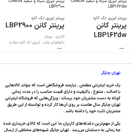
پرینتر لیزری سیاه و سفید CANON
پرینتر لیزری سیاه و سفید CANON
8w
LBP2900
LBP162dw
پرینتر لیزری تک کاره
پرینتر لیزری تک کاره
پر
پرینتر کانن
پرینتر کانن LBP2900
پ
w
LBP162dw
کاربری : پرینتر
تکنولوژی چاپ : لیزری تک کاره سیاه و
کاربری : پرینتر
کا
سفید
تکنولوژی چاپ : لیزری تک کاره سیاه و
تک
سفید
سف
تهران چاپگر
یک خرید اینترنتی مطمئن ، نیازمند فروشگاهی است که بتواند کالاهایی
با اصالت ، متنوع ، باکیفیت و دارای قیمت مناسب را در مدت زمانی
کوتاه به دست مشتریان خود برساند ؛ ویژگی‌هایی که فروشگاه اینترنتی
تهران چاپگر سال‌ هاست بر روی آن‌ها کار کرده و توانسته از این طریق
مشتریان ثابت خود را داشته باشد .
یکی از مهم‌ترین دغدغه‌های کاربران ما این است که کالای خریداری شده
چه زمانی به دستشان می‌رسد . تهران چاپگر شیوه‌های مختلفی از ارسال