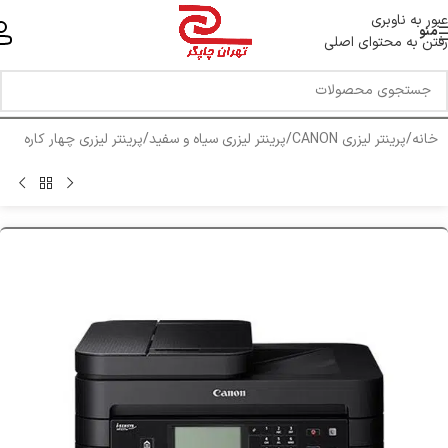
خط ویژه پشتیبانی 44 0 43 888 - 021
عبور به ناوبری
منو
رفتن به محتوای اصلی
خانه
/
پرینتر لیزری CANON
/
پرینتر لیزری سیاه و سفید
/
پرینتر لیزری چهار کاره