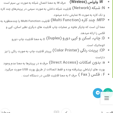
W: وایرلس (Wireless)
حرف W به معنا اتصال شبکه به صورت بی سیم است
N: شبکه (Network)
قابلیت شبکه داخلی به صورت سیمی در پرینترهای چند کاره
و تک کاره به صورت N نمایش داده میشود.
MFP: چند کاره (Multi Function)
قابلیت Multi Function یا چندمنظوره به
معنا آن است که چاپگر علاوه بر عملیات چاپ قابلیت های دیگری نظیر اسکن، کپی و
فکس را ارائه میدهد.
D: چاپ، اسکن و کپی دورو (Duplex)
D به معنا قابلیت چاپ دورو
اتوماتیک است.
CP: پرینت رنگی (Color Printer)
پرینتر قابلیت چاپ به صورت رنگی را نیز
داراست
a: بدون امکانات (Direct Access)
حرف a در پرینترها به معنا عدم وجود
پورت های ارتباطی پیشرفته بوده و فقط اتصالات از طریق پورت USB صورت میگیرد.
F : فکس ( Fax )
حرف F به معنا قابلیت فکس در دستگاه است .