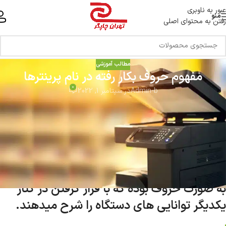
خط ویژه پشتیبانی 44 0 43 888 - 021
عبور به ناوبری
منو
رفتن به محتوای اصلی
مطالب آموزشی
مفهوم حروف بکار رفته در نام پرینترها
0
Admin-b
در سپتامبر 1, 2022
مدل های متنوعی از پرینترها وجود دارند که
باید بتوانید علامت های اختصاری آنها را متوجه
شوید و بدون اطلاعات بتوانید از برخی حروف
بکار رفته در مدل ، مشخصات فنی را متوجه
شده و خرید خود را انجام دهید.این علامت ها
به صورت حروف بوده که با قرار گرفتن در کنار
یکدیگر توانایی های دستگاه را شرح میدهند.